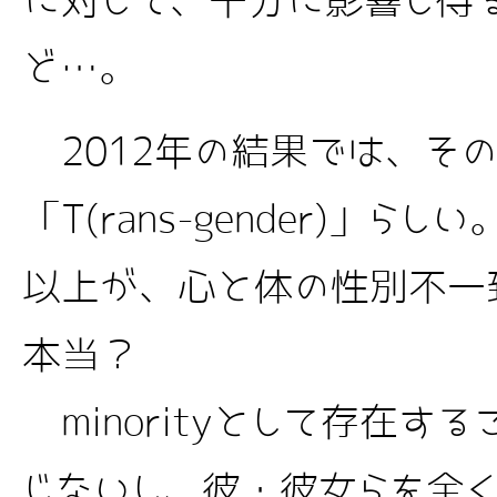
に対して、十分に影響し得
ど…。
2012年の結果では、そ
「T(rans-gender)」ら
以上が、心と体の性別不一
本当？
minorityとして存在す
じないし、彼・彼女らを全