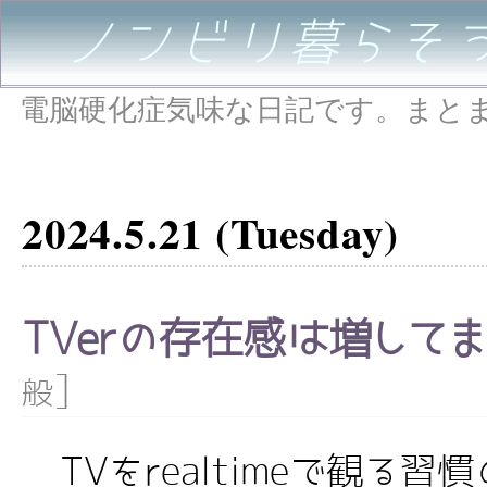
ノンビリ暮らそ
電脳硬化症気味な日記です。まと
2024.5.21 (Tuesday)
TVerの存在感は増して
]
般
TVをrealtimeで観る