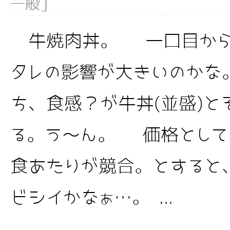
]
一般
牛焼肉丼。 一口目から
タレの影響が大きいのかな
ち、食感？が牛丼(並盛)と
る。う～ん。 価格として
食あたりが競合。とすると
ビシイかなぁ…。 ...