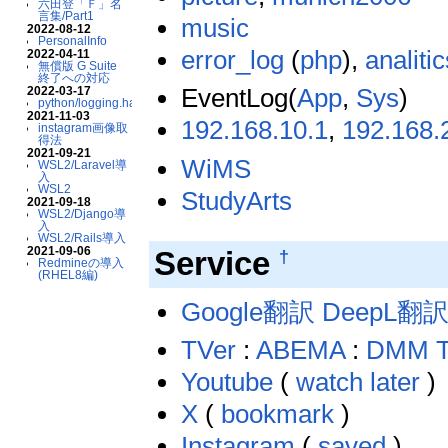
六田登「Ｆ」名
言集/Part1
music
2022-08-12
PersonalInfo
error_log
(
php
),
analitic
2022-04-11
無償版 G Suite
終了への対応
EventLog(
App
,
Sys
)
2022-03-17
python/logging.handlers
2021-11-03
192.168.10.1
,
192.168.
instagram画像取
得法
2021-09-21
WiMS
WSL2/Laravel導
入
WSL2
StudyArts
2021-09-18
WSL2/Django導
入
WSL2/Rails導入
2021-09-06
Service
†
Redmineの導入
(RHEL8編)
Google翻訳
DeepL翻
TVer
:
ABEMA
:
DMM 
Youtube
(
watch later
)
X
(
bookmark
)
Instagram
(
saved
)