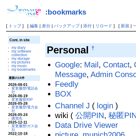
:bookmarks
[
トップ
] [
編集
|
差分
|
バックアップ
|
添付
|
リロード
] [
新規
|
Cont. in site
Personal
†
my diary
my software
collection
my storage
Google
:
Mail
,
Contact
,
my pictures
my music
my bookmarks
Message
,
Admin Conso
最新の15件
Feedly
2026-08-01
変更履歴/電話会
BOX
社
2026-06-19
変更履歴/ISP
Channel J
(
login
)
2026-05-28
変更履歴/電力会
社
wiki (
公開PIN
,
秘匿PI
2026-05-24
購買先
2025-12-11
Data Drive Viewer
変更履歴/ガス会
社
pictur
e
,
munich2006
2022-10-18