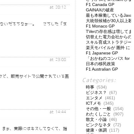
F1 Canada GP
at 20:12
GAINAXの破産
最も本稼働しているJav
大統領候補が30人以上殺
上げないだろうなぁ…。 こうした「ネ
F1 Monaco GP
TVerの存在感は増してま
切替えた電力会社からの
スキル育成ストラテジー
楽天モバイルが 圏外 に
F1 Japanese GP
「おかねのコンパス for
at 23:08
日本の移民政策
F1 Australian GP
だけど、販売サイトで公開されている画
Categories:
時事
(534)
ビジネス？
(67)
エンタメ
(461)
ICTメモ
(345)
その他・一般
(154)
at 14:44
わたくしごと
(907)
散文・小論
(46)
ピンクなネタ
(72)
 まぁ、実際にはキスしてなくて、指
健康・体調
(117)