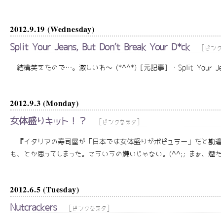
2012.9.19 (Wednesday)
Split Your Jeans, But Don’t Break Your D*ck
[
ピン
結構笑えたので…。激しいわ～ (*^^*) [元記事] ・Split Your Jeans, Bu
2012.9.3 (Monday)
女体盛りキット！？
[
]
ピンクなネタ
『イタリアの寿司屋が「日本では女体盛りがポピュラー」だと勘違
も、とか思ってしまった。こういうの嫌いじゃない。(^^;; まぁ、煙たが
2012.6.5 (Tuesday)
Nutcrackers
[
]
ピンクなネタ