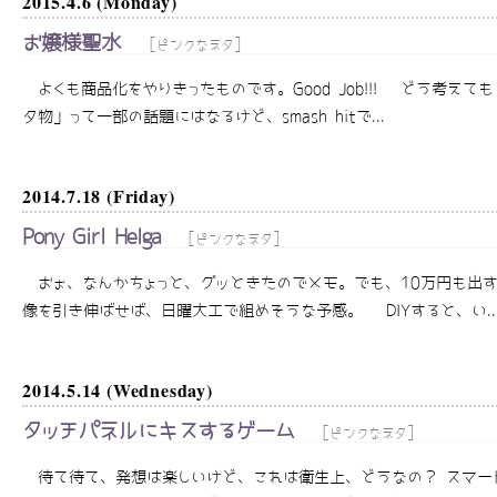
2015.4.6 (Monday)
お嬢様聖水
[
]
ピンクなネタ
よくも商品化をやりきったものです。Good Job!!! どう考え
タ物」って一部の話題にはなるけど、smash hitで...
2014.7.18 (Friday)
Pony Girl Helga
[
]
ピンクなネタ
おぉ、なんかちょっと、グッときたのでメモ。でも、10万円も出す酔
像を引き伸ばせば、日曜大工で組めそうな予感。 DIYすると、い..
2014.5.14 (Wednesday)
タッチパネルにキスするゲーム
[
]
ピンクなネタ
待て待て、発想は楽しいけど、これは衛生上、どうなの？ スマー