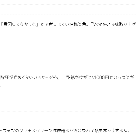
ても「意図してなかった」とは考えにくい名称と色。TVのnewsでは取り
狂がどれくらいいるか…(^^;; 型紙だけだと\1000円ということ
.
トフォンのタッチスクリーンは便器より汚いなんて話もありますよん。