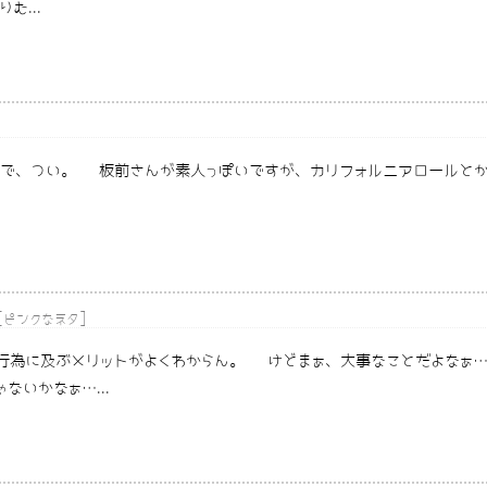
...
で、つい。 板前さんが素人っぽいですが、カリフォルニアロールとか
[
]
ピンクなネタ
行為に及ぶメリットがよくわからん。 けどまぁ、大事なことだよなぁ…
いかなぁ…...