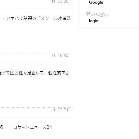
at 23:38
Google
Manage:
] ・アキバで話題の「スクール水着洗
login
at 16:32
」過ぎる国民性を是正して、個性的であ
at 12:21
！ | ロケットニュース24