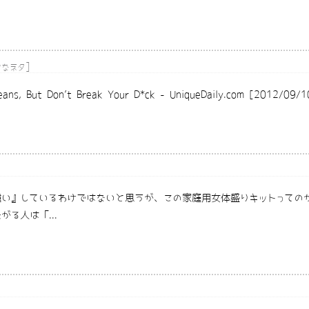
]
クなネタ
t Don’t Break Your D*ck - UniqueDaily.com [2012/09/1
い』しているわけではないと思うが、この家庭用女体盛りキットっての
る人は「...