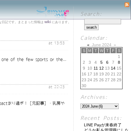
Search:
wiki
な日記です。まとまった情報は
にあります。
Calendar:
at 13:53
«
June 2024
»
S
M
T
W
T
F
S
1
he few sports or the...
2
3
4
5
6
7
8
9
10
11
12
13
14
15
16
17
18
19
20
21
22
23
24
25
26
27
28
29
30
at 22:23
Archives:
ctあり過ぎ！ [元記事] ・乳房や
Recent Posts:
LINE Payが来春終了
どうか私を管理職にしな