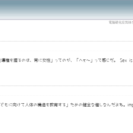
電脳硬化症気味
導権を握るのは、常に女性」ってのが、「へぇ～」って感じだ。 Sex is one of t
「子どもに向けて人体の構造を教育する」ための健全な催しなんだよね。impa