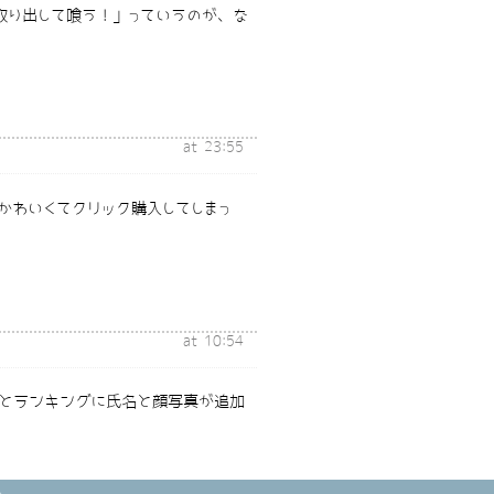
取り出して喰う！」っていうのが、な
at 23:55
かわいくてクリック購入してしまっ
at 10:54
ら、次々とランキングに氏名と顔写真が追加
。