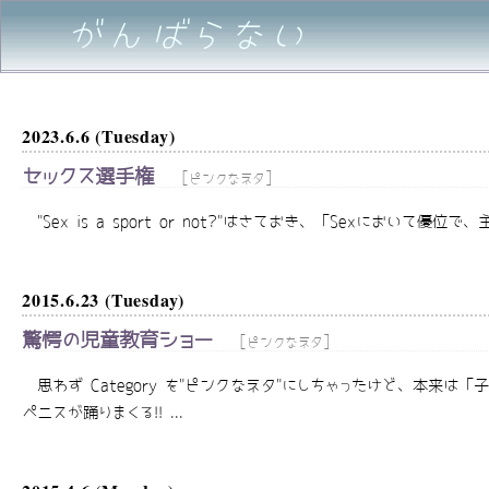
がんばらない
2023.6.6 (Tuesday)
セックス選手権
[
]
ピンクなネタ
"Sex is a sport or not?"はさておき、「Sexにおいて優位で、主
2015.6.23 (Tuesday)
驚愕の児童教育ショー
[
]
ピンクなネタ
思わず Category を"ピンクなネタ"にしちゃったけど、本来は
ペニスが踊りまくる!! ...