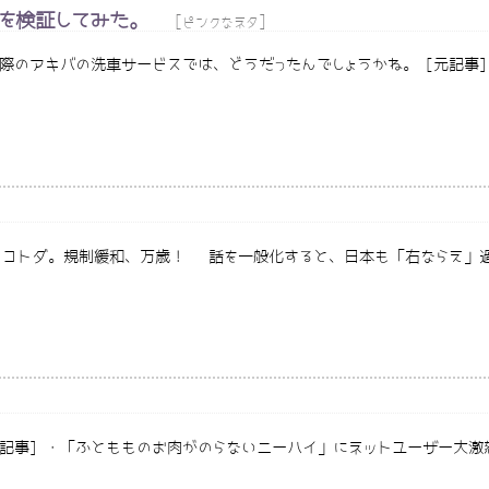
を検証してみた。
[
]
ピンクなネタ
実際のアキバの洗車サービスでは、どうだったんでしょうかね。 [元記事
バラシイコトダ。規制緩和、万歳！ 話を一般化すると、日本も「右ならえ
元記事] ・「ふともものお肉がのらないニーハイ」にネットユーザー大激怒