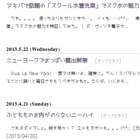
アキバで話題の「スクール水着洗車」でスク水の魅力
うわ。。。。 思ったよりもガンときた…。 イイね……(^^;; 
車」でスク水の魅力を検証してみた。 | ダ・ヴィンチ電子ナ...
2013.5.22 (Wednesday)
ニューヨークでおっぱい露出解禁
[
]
ピンクなネタ
Viva La New York! 罪では無いよ、確実に。うん！ス
ることに誇りと寛容さをもつべきだよねぇ。ならば、いじめも...
2013.4.21 (Sunday)
ふともものお肉がのらないニーハイ
[
]
ピンクなネタ
これはダメでしょ。殺す気か！？ ユメもチボーも。。。(^^;; [
[2013/04/20]