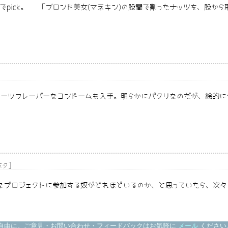
pick。 「ブロンド美女(マネキン)の股間で割ったナッツを、股から
ルーツフレーバーなコンドームも入手。明らかにパクリなのだが、絵的に
]
ネタ
にて。 そんなアホなプロジェクトに参加する奴がどれほどいるのか、と思っていた
自由に。ご意見・お問い合わせ・フィードバックはお気軽に
メール
ください