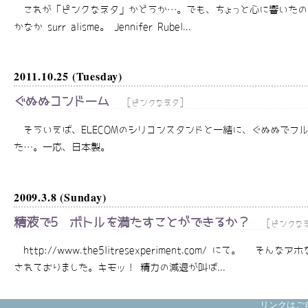
これが「ピンクなネタ」かどうか…。でも、ちょっと心に響いたので
かなか surréalisme。 Jennifer Rubel...
2011.10.25 (Tuesday)
ぐぬぬコンドーム
[
]
ピンクなネタ
そういえば、ELECOMのシリコンスタンドと一緒に、ぐぬぬでフ
た…。一応、日本製。
2009.3.8 (Sunday)
精液で5㍑ボトルを満たすことができるか？
[
ピンクな
http://www.the5litresexperiment.com/ 
されておりました。キモッ！ 精力の減退が叫ば...
リンクはご