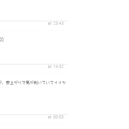
at 23:43
0]
at 14:32
が、安上がりで気が利いていてイイか
at 00:03