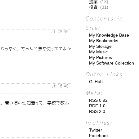
提案
(13)
投資
(31)
Contents in
Site:
at 23:55
My Knowledge Base
My Bookmarks
My Storage
じゃなく、ちゃんと魚を使っててよか
My Music
My Pictures
My Software Collection
Outer Links:
GitHub
at 16:48
Meta:
RSS 0.92
。若い頃の性知識って、学校で教わ
RDF 1.0
RSS 2.0
Profiles:
Twitter
Facebook