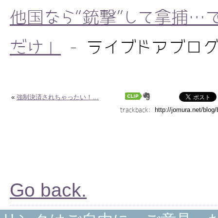
他国なら“銃撃”して拿捕…
だけ」
- ライブドアブログ [
«
強制決済されちゃったい！…
trackback:
Go back.