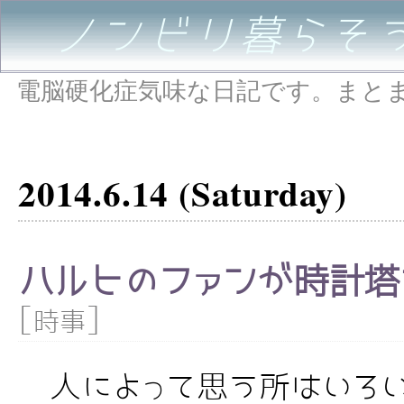
ノンビリ暮らそ
電脳硬化症気味な日記です。まと
2014.6.14 (Saturday)
ハルヒのファンが時計塔
[
]
時事
人によって思う所はいろい