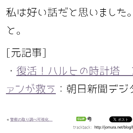
私は好い話だと思いました
と。
[元記事]
・
復活！ハルヒの時計塔 
ァンが救う
：朝日新聞デジタル 
«
警察の取り調べ可視化…
trackback: