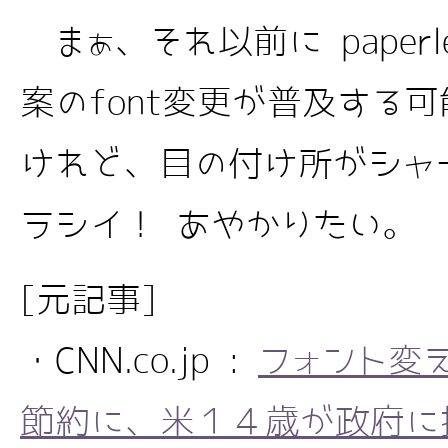
まぁ、それ以前に paperl
案のfont変更が普及する
けれど、目の付け所がシャ
ラシイ！ あやかりたい。
[元記事]
・CNN.co.jp :
フォント変
節約に、米１４歳が政府に