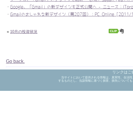
・
Google、「Gmail」の新デザインを正式公開へ - ニュース：ITpro [
・
Gmailのおしゃれな新デザイン（第207回）：PC Online [2011/1
«
10月の投資状況
Go back.
リンクはご
当サイトにおいて提供される情報は、真実性、合法性
するものとし、当該情報に基づく損害、損失についても