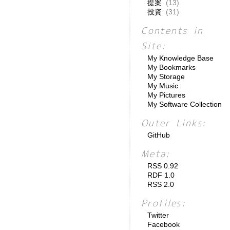
提案
(13)
投資
(31)
Contents in
Site:
My Knowledge Base
My Bookmarks
My Storage
My Music
My Pictures
My Software Collection
Outer Links:
GitHub
Meta:
RSS 0.92
RDF 1.0
RSS 2.0
Profiles:
Twitter
Facebook