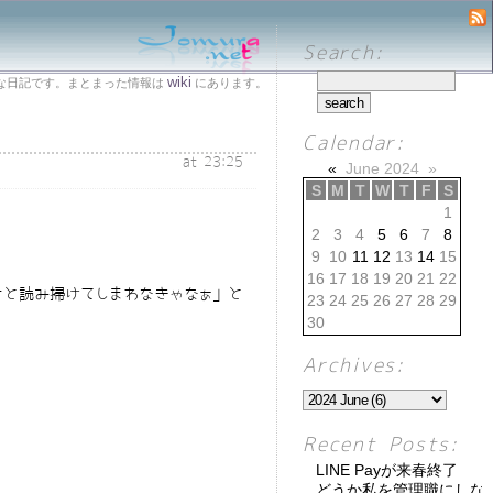
Search:
wiki
な日記です。まとまった情報は
にあります。
Calendar:
at 23:25
«
June 2024
»
S
M
T
W
T
F
S
1
2
3
4
5
6
7
8
9
10
11
12
13
14
15
16
17
18
19
20
21
22
と読み掃けてしまわなきゃなぁ」と
23
24
25
26
27
28
29
30
Archives:
Recent Posts:
LINE Payが来春終了
どうか私を管理職にしな