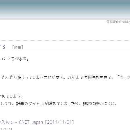
電脳硬化症気味
ころ
[
]
時事
ないところがある。
どんどん溜まってしまうことがある。以前までは総件数を見て、「さっさ
。
表示されてしまう。
されてしまう。記事のタイトルが隠れてしまったり、非常に使いにくい。
 - CNET Japan [2011/11/01]
1/02]