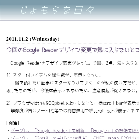
じょもらな日々
2011.11.2 (Wednesday)
今回のGoogle Readerデザイン変更で気に入らないと
Google Readerのデザイン変更があった。今回、2点、気に入ら
1) スター付アイテムの総件数が非表示になった。
「後で読みたい記事にスターをつけておく」のが私の使い方だが、
思ったものだが、今後は表示されないため、注意喚起が促されない
2) ブラウザwidthを900pixel以上にしないと、横scroll barが
解像度が古いノートPC等では問答無用で横scroll barが表示
[関連]
・
グーグル、「Google Reader」を刷新–「Google+」の機能を取り入れる
・
グーグル、「Gmail」のデザインを刷新 - CNET Japan [2011/1