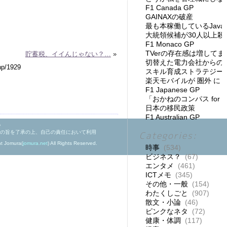
F1 Canada GP
GAINAXの破産
最も本稼働しているJav
大統領候補が30人以上殺
F1 Monaco GP
TVerの存在感は増してま
貯蓄税、イイんじゃない？…
»
切替えた電力会社からの
スキル育成ストラテジー
楽天モバイルが 圏外 に
F1 Japanese GP
「おかねのコンパス for
日本の移民政策
F1 Australian GP
。
の旨を了承の上、自己の責任において利用
Categories:
ht Jomura(
jomura.net
) All Rights Reserved.
時事
(534)
ビジネス？
(67)
エンタメ
(461)
ICTメモ
(345)
その他・一般
(154)
わたくしごと
(907)
散文・小論
(46)
ピンクなネタ
(72)
健康・体調
(117)