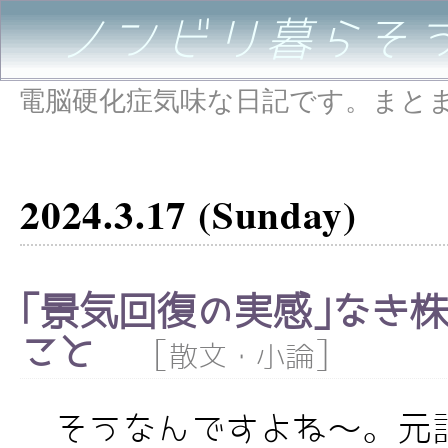
ノンビリ暮らそ
電脳硬化症気味な日記です。まと
2024.3.17 (Sunday)
｢景気回復の実感｣なき
こと
[
]
散文・小論
そうなんですよね～。元