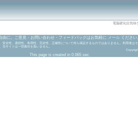
電脳硬化症気味
自由に。ご意見・お問い合わせ・フィードバックはお気軽に
メール
ください
、安全性、適切性、有用性、完全性、正確性について何ら保証するものではありません。利用者はそ
、当サイトは一切責任を負いません。
Copyrig
This page is created in 0.065 sec.