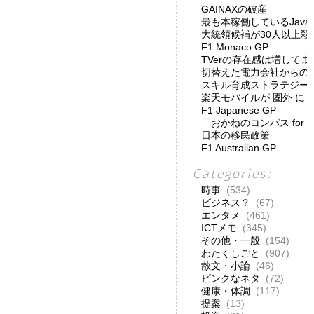
GAINAXの破産
最も本稼働しているJav
大統領候補が30人以上殺
F1 Monaco GP
TVerの存在感は増してま
切替えた電力会社からの
スキル育成ストラテジー
楽天モバイルが 圏外 に
F1 Japanese GP
「おかねのコンパス for
日本の移民政策
F1 Australian GP
Categories:
時事
(534)
ビジネス？
(67)
エンタメ
(461)
ICTメモ
(345)
その他・一般
(154)
わたくしごと
(907)
散文・小論
(46)
ピンクなネタ
(72)
健康・体調
(117)
提案
(13)