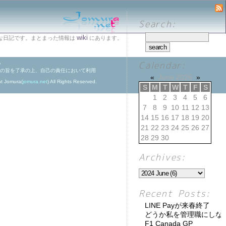
Search:
wiki
な日記です。まとまった情報は
にあります。
。
Calendar:
の旨を了承の上、自己の責任において利用
«
June 2026
»
ht Jomura(
jomura.net
) All Rights Reserved.
S
M
T
W
T
F
S
1
2
3
4
5
6
7
8
9
10
11
12
13
14
15
16
17
18
19
20
21
22
23
24
25
26
27
28
29
30
Archives:
Recent Posts:
LINE Payが来春終了
どうか私を管理職にしな
F1 Canada GP