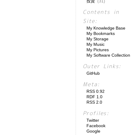
投資
(31)
Contents in
Site:
My Knowledge Base
My Bookmarks
My Storage
My Music
My Pictures
My Software Collection
Outer Links:
GitHub
Meta:
RSS 0.92
RDF 1.0
RSS 2.0
Profiles:
Twitter
Facebook
Google