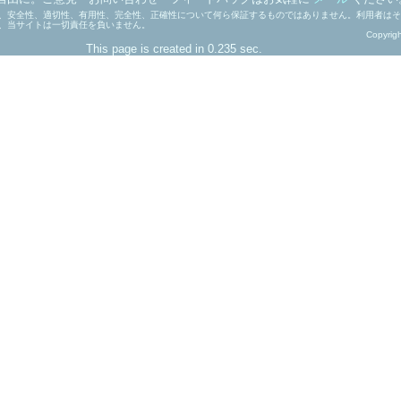
、安全性、適切性、有用性、完全性、正確性について何ら保証するものではありません。利用者はそ
、当サイトは一切責任を負いません。
Copyrig
This page is created in 0.235 sec.