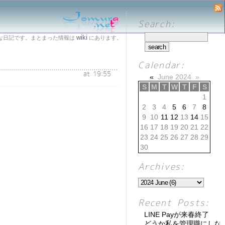
Search:
wiki
な日記です。まとまった情報は
にあります。
Calendar:
at 19:55
«
June 2024
»
S
M
T
W
T
F
S
1
2
3
4
5
6
7
8
9
10
11
12
13
14
15
16
17
18
19
20
21
22
23
24
25
26
27
28
29
30
Archives:
Recent Posts:
LINE Payが来春終了
どうか私を管理職にしな