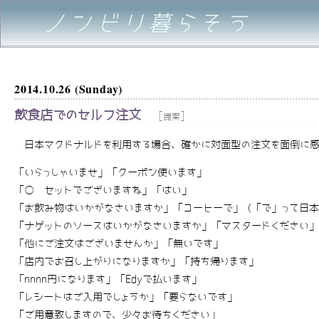
ノンビリ暮らそう
2014.10.26 (Sunday)
飲食店でのセルフ注文
[
]
提案
日本マクドナルドを利用する場合、確かに対面型の注文を面倒に感
「いらっしゃいませ」「クーポン使います」
「○☓セットでございますね」「はい」
「お飲み物はいかがなさいますか」「コーヒーで」 (「で」って日本
「ナゲットのソースはいかがなさいますか」「マスタードください」
「他にご注文はございませんか」「無いです」
「店内でお召し上がりになりますか」「持ち帰ります」
「nnnn円になります」「Edyで払います」
「レシートはご入用でしょうか」「要らないです」
「ご用意致しますので、少々お待ちください」