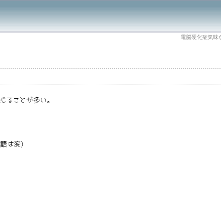
電脳硬化症気味
じることが多い。
語は変)