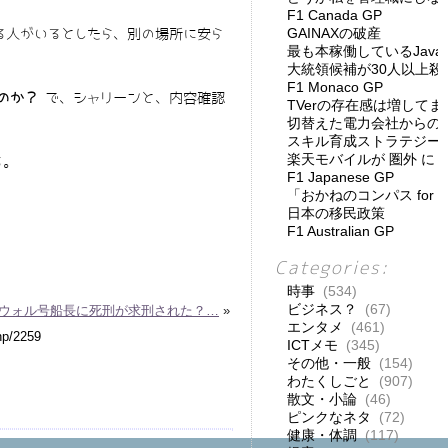
F1 Canada GP
GAINAXの破産
る人がいるとしたら、別の場所に安ら
最も本稼働しているJav
大統領候補が30人以上殺
F1 Monaco GP
のか？
で、シャリーンと、内容確認
TVerの存在感は増してま
切替えた電力会社からの
スキル育成ストラテジー
楽天モバイルが 圏外 に
る。
F1 Japanese GP
「おかねのコンパス for
日本の移民政策
F1 Australian GP
Categories:
時事
(534)
ビジネス？
(67)
ウォル号船長に死刑が求刑された？…
»
エンタメ
(461)
ICTメモ
(345)
その他・一般
(154)
わたくしごと
(907)
散文・小論
(46)
ピンクなネタ
(72)
健康・体調
(117)
。