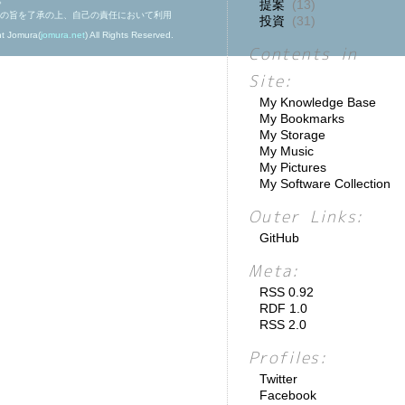
提案
(13)
の旨を了承の上、自己の責任において利用
投資
(31)
ht Jomura(
jomura.net
) All Rights Reserved.
Contents in
Site:
My Knowledge Base
My Bookmarks
My Storage
My Music
My Pictures
My Software Collection
Outer Links:
GitHub
Meta:
RSS 0.92
RDF 1.0
RSS 2.0
Profiles:
Twitter
Facebook