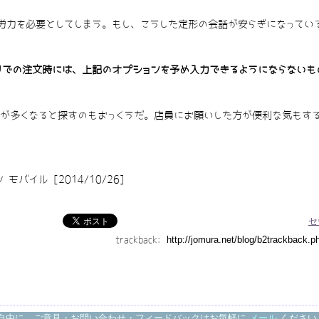
力を必要としてしまう。もし、こうした定形の会話が安らぎになってい
リでの注文時には、上記のオプションを予め入力できるようにならないも
が多くなると探すのもおっくうだ。店員にお願いした方が便利な気もす
バイル [2014/10/26]
セ
trackback:
自由に。ご意見・お問い合わせ・フィードバックはお気軽に
メール
ください