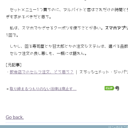
セットメニュー1つ買うのに、アルバイトと客はこれだけの時間と労
ぎを求めるべきだと思う。
私は、スマホでかざせるクーポンを使うことが多い。
スマホアプ
1回で。
しかし、回る寿司屋とか甘太郎とかの注文システムは、選べる品数
セルフ注文の良し悪しも、一概には語れん。
[元記事]
・
飲食店でのセルフ注文、どう思う？
| スラッシュドット・ジャパン モ
«
取り締まるつもりのない法律は廃止す…
Go back.
リンクはご