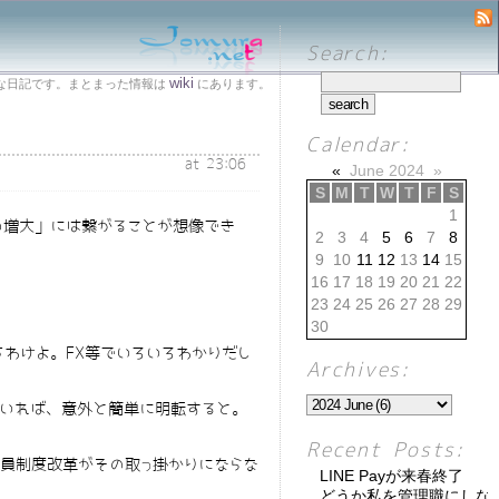
Search:
wiki
な日記です。まとまった情報は
にあります。
Calendar:
at 23:06
«
June 2024
»
S
M
T
W
T
F
S
1
の増大」には繋がることが想像でき
2
3
4
5
6
7
8
9
10
11
12
13
14
15
16
17
18
19
20
21
22
23
24
25
26
27
28
29
。
30
わけよ。FX等でいろいろわかりだし
Archives:
rがいれば、意外と簡単に明転すると。
。
Recent Posts:
務員制度改革がその取っ掛かりにならな
LINE Payが来春終了
どうか私を管理職にしな