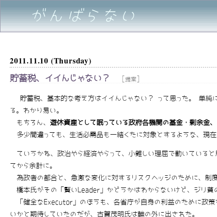
がんばらない
2011.11.10 (Thursday)
貯蓄税、イイんじゃない？
[
]
提案
貯蓄税、基本的な考え方はイイんじゃない？ って思った。 単純
る。わかり易い。
もちろん、
遊休資産として眠っている政府各機関の基金・剰余金
多少間違っても、生活必需品も一緒くたに対象とするような、現在
ていうかね、政治やら経済やらって、小難しい理屈で動いていると思
てから余計に。
為政者の都合と、急激な変化に対するリスクヘッジのために、制度を小難
橋本氏がその「賢いLeader」かどうかはわからないけど、ジリ貧
「健全なExecutor」のほうも、各省庁が自身の利益のために政
いかと期待していたのだが、古賀茂明氏は輪の外に出された。