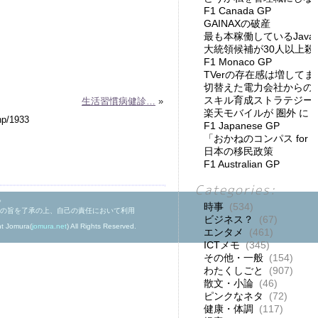
F1 Canada GP
GAINAXの破産
最も本稼働しているJav
大統領候補が30人以上殺
F1 Monaco GP
TVerの存在感は増してま
切替えた電力会社からの
スキル育成ストラテジー
生活習慣病健診…
»
楽天モバイルが 圏外 に
F1 Japanese GP
「おかねのコンパス for
日本の移民政策
F1 Australian GP
Categories:
。
時事
(534)
の旨を了承の上、自己の責任において利用
ビジネス？
(67)
ht Jomura(
jomura.net
) All Rights Reserved.
エンタメ
(461)
ICTメモ
(345)
その他・一般
(154)
わたくしごと
(907)
散文・小論
(46)
ピンクなネタ
(72)
健康・体調
(117)