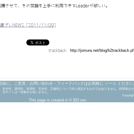
させて、その世論を上手に利用できるLeaderが欲しい。
NEWS [2011/11/09]
trackback:
自由に。ご意見・お問い合わせ・フィードバックはお気軽に
メール
ください
、安全性、適切性、有用性、完全性、正確性について何ら保証するものではありません。利用者はそ
、当サイトは一切責任を負いません。
Copyrig
This page is created in 0.303 sec.