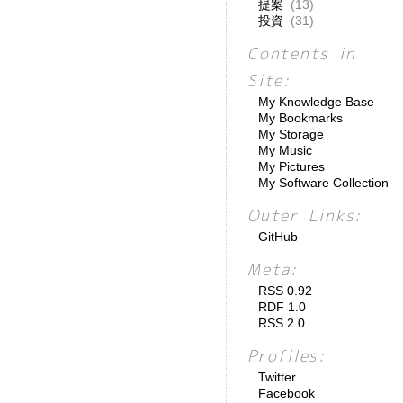
提案
(13)
投資
(31)
Contents in
Site:
My Knowledge Base
My Bookmarks
My Storage
My Music
My Pictures
My Software Collection
Outer Links:
GitHub
Meta:
RSS 0.92
RDF 1.0
RSS 2.0
Profiles:
Twitter
Facebook