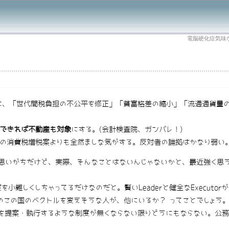
電脳硬化症気味
に、「世代間税負担の不公平を修正」「貧富格差の縮小」「流通通貨量
、できれば不動産も対象
にする。(会計検査院、ガンバレ！)
の消費税増税案よりも全然ましな気がする。反対者の論拠はかなり弱い
いがちだけど、実際、そんなことはないんじゃないかと、最近強く思う
しくしちゃってるだけなのだと。賢いLeaderと健全なExecuto
のこの国のベクトルを変えそうな人が、他にいるか？ ってことでしょう
策を提案・執行するような制度が無くならない限りどうにもならない。公