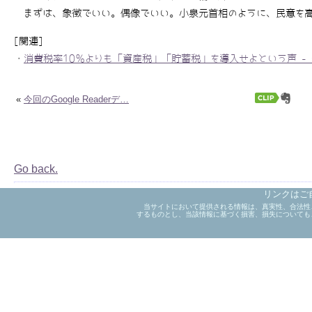
まずは、象徴でいい。偶像でいい。小泉元首相のように、民意を高揚
[関連]
・
消費税率10％よりも「資産税」「貯蓄税」を導入せよという声 - 週プレ
«
今回のGoogle Readerデ…
Go back.
リンクはご
当サイトにおいて提供される情報は、真実性、合法性
するものとし、当該情報に基づく損害、損失についても