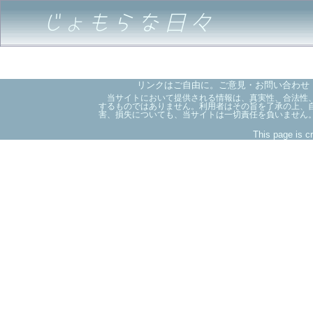
じょもらな日々
リンクはご自由に。ご意見・お問い合わせ
当サイトにおいて提供される情報は、真実性、合法性、
するものではありません。利用者はその旨を了承の上、
害、損失についても、当サイトは一切責任を負いません
This page is c