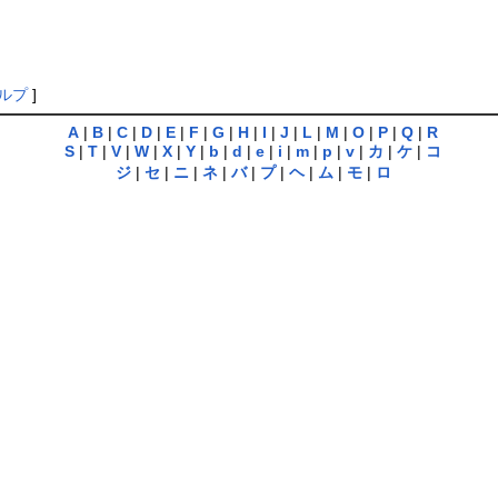
ルプ
]
A
|
B
|
C
|
D
|
E
|
F
|
G
|
H
|
I
|
J
|
L
|
M
|
O
|
P
|
Q
|
R
S
|
T
|
V
|
W
|
X
|
Y
|
b
|
d
|
e
|
i
|
m
|
p
|
v
|
カ
|
ケ
|
コ
ジ
|
セ
|
ニ
|
ネ
|
バ
|
プ
|
ヘ
|
ム
|
モ
|
ロ