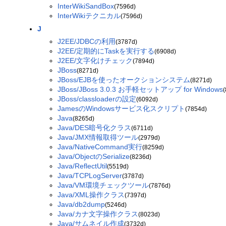
InterWikiSandBox
(7596d)
InterWikiテクニカル
(7596d)
J
J2EE/JDBCの利用
(3787d)
J2EE/定期的にTaskを実行する
(6908d)
J2EE/文字化けチェック
(7894d)
JBoss
(8271d)
JBoss/EJBを使ったオークションシステム
(8271d)
JBoss/JBoss 3.0.3 お手軽セットアップ for Windows
JBoss/classloaderの設定
(6092d)
JamesのWindowsサービス化スクリプト
(7854d)
Java
(8265d)
Java/DES暗号化クラス
(6711d)
Java/JMX情報取得ツール
(2979d)
Java/NativeCommand実行
(8259d)
Java/ObjectのSerialize
(8236d)
Java/ReflectUtil
(5519d)
Java/TCPLogServer
(3787d)
Java/VM環境チェックツール
(7876d)
Java/XML操作クラス
(7397d)
Java/db2dump
(5246d)
Java/カナ文字操作クラス
(8023d)
Java/サムネイル作成
(3732d)