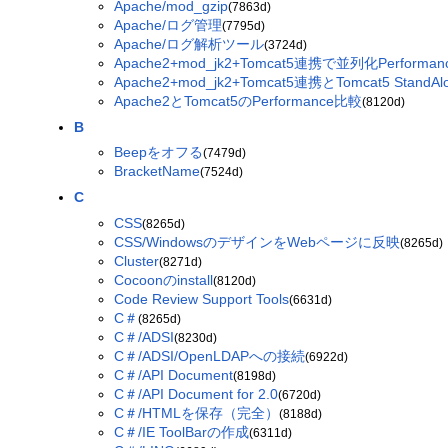
Apache/mod_gzip
(7863d)
Apache/ログ管理
(7795d)
Apache/ログ解析ツール
(3724d)
Apache2+mod_jk2+Tomcat5連携で並列化Performa
Apache2+mod_jk2+Tomcat5連携とTomcat5 StandA
Apache2とTomcat5のPerformance比較
(8120d)
B
Beepをオフる
(7479d)
BracketName
(7524d)
C
CSS
(8265d)
CSS/WindowsのデザインをWebページに反映
(8265d)
Cluster
(8271d)
Cocoonのinstall
(8120d)
Code Review Support Tools
(6631d)
C＃
(8265d)
C＃/ADSI
(8230d)
C＃/ADSI/OpenLDAPへの接続
(6922d)
C＃/API Document
(8198d)
C＃/API Document for 2.0
(6720d)
C＃/HTMLを保存（完全）
(8188d)
C＃/IE ToolBarの作成
(6311d)