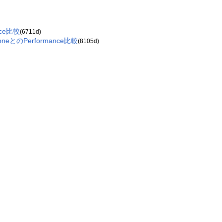
nce比較
(6711d)
loneとのPerformance比較
(8105d)