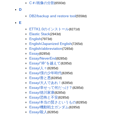
C＃/画像の分割
(6593d)
D
DB2/backup and restore tool
(5558d)
E
ETTK1.0のインストール
(8271d)
Elastic Stack
(2943d)
English
(7973d)
English/Japanized English
(7265d)
English/abbreviation
(7265d)
Essay
(8285d)
Essay/NeverEnd
(8285d)
Essay/”枠”を越えて
(8285d)
Essay/人々
(8285d)
Essay/僕の少年時代
(8285d)
Essay/善と悪
(8285d)
Essay/大人であれ！
(8285d)
Essay/幸せって何だっけ？
(8285d)
Essay/徳川家康
(8285d)
Essay/恐怖と不安
(8285d)
Essay/本当の賢さというもの
(8285d)
Essay/機動戦士ガンダム
(8285d)
Essay/殺人
(8285d)