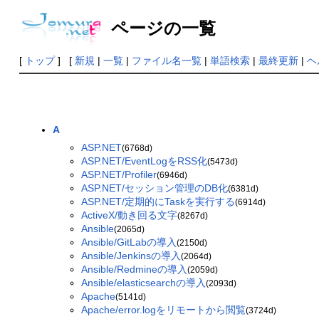
ページの一覧
[
トップ
] [
新規
|
一覧
|
ファイル名一覧
|
単語検索
|
最終更新
|
ヘ
A
ASP.NET
(6768d)
ASP.NET/EventLogをRSS化
(5473d)
ASP.NET/Profiler
(6946d)
ASP.NET/セッション管理のDB化
(6381d)
ASP.NET/定期的にTaskを実行する
(6914d)
ActiveX/動き回る文字
(8267d)
Ansible
(2065d)
Ansible/GitLabの導入
(2150d)
Ansible/Jenkinsの導入
(2064d)
Ansible/Redmineの導入
(2059d)
Ansible/elasticsearchの導入
(2093d)
Apache
(5141d)
Apache/error.logをリモートから閲覧
(3724d)