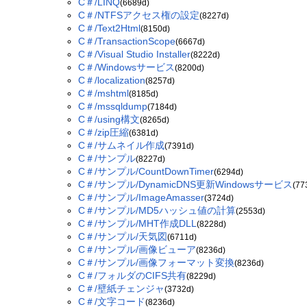
C＃/LINQ
(6689d)
C＃/NTFSアクセス権の設定
(8227d)
C＃/Text2Html
(8150d)
C＃/TransactionScope
(6667d)
C＃/Visual Studio Installer
(8222d)
C＃/Windowsサービス
(8200d)
C＃/localization
(8257d)
C＃/mshtml
(8185d)
C＃/mssqldump
(7184d)
C＃/using構文
(8265d)
C＃/zip圧縮
(6381d)
C＃/サムネイル作成
(7391d)
C＃/サンプル
(8227d)
C＃/サンプル/CountDownTimer
(6294d)
C＃/サンプル/DynamicDNS更新Windowsサービス
(77
C＃/サンプル/ImageAmasser
(3724d)
C＃/サンプル/MD5ハッシュ値の計算
(2553d)
C＃/サンプル/MHT作成DLL
(8228d)
C＃/サンプル/天気図
(6711d)
C＃/サンプル/画像ビューア
(8236d)
C＃/サンプル/画像フォーマット変換
(8236d)
C＃/フォルダのCIFS共有
(8229d)
C＃/壁紙チェンジャ
(3732d)
C＃/文字コード
(8236d)