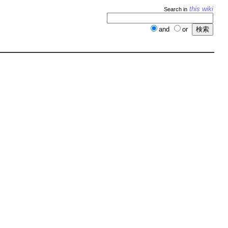
this wiki
Search in
and
or