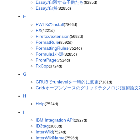
Essay/自殺する子供たち
(8285d)
Essay/自然
(8285d)
F
FWTKのinstall
(7866d)
FX
(4221d)
Firefox/extension
(5692d)
FormatRule
(8592d)
FormattingRules
(7524d)
Formula1小話
(8285d)
FrontPage
(7524d)
FxCop
(3724d)
G
GRUBでrunlevelを一時的に変更
(7181d)
Grid/オープンソースのグリッドテクノロジ(技術論文20
H
Help
(7524d)
I
IBM Integration API
(2927d)
ID3tag
(3063d)
InterWiki
(7524d)
InterWikiName
(7596d)