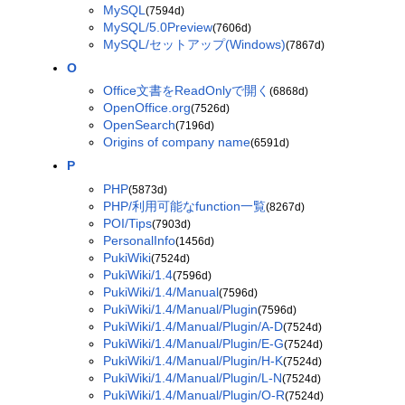
MySQL
(7594d)
MySQL/5.0Preview
(7606d)
MySQL/セットアップ(Windows)
(7867d)
O
Office文書をReadOnlyで開く
(6868d)
OpenOffice.org
(7526d)
OpenSearch
(7196d)
Origins of company name
(6591d)
P
PHP
(5873d)
PHP/利用可能なfunction一覧
(8267d)
POI/Tips
(7903d)
PersonalInfo
(1456d)
PukiWiki
(7524d)
PukiWiki/1.4
(7596d)
PukiWiki/1.4/Manual
(7596d)
PukiWiki/1.4/Manual/Plugin
(7596d)
PukiWiki/1.4/Manual/Plugin/A-D
(7524d)
PukiWiki/1.4/Manual/Plugin/E-G
(7524d)
PukiWiki/1.4/Manual/Plugin/H-K
(7524d)
PukiWiki/1.4/Manual/Plugin/L-N
(7524d)
PukiWiki/1.4/Manual/Plugin/O-R
(7524d)