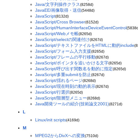
Java/文字列操作クラス
(8258d)
JavaEE/画像取得・送信
(5448d)
JavaScript
(8132d)
JavaScript/Cross Browser
(6152d)
JavaScript/HumanInterfaceDeviceEventControl
(5838d
JavaScript/Webメモ帳
(8265d)
JavaScript/selectの関連付け
(8267d)
JavaScript/テキストファイルをHTMLに動的include
(
JavaScript/フォーム入力支援
(8265d)
JavaScript/フレームの平行移動
(8267d)
JavaScript/ポインタを追いかける文字
(8265d)
JavaScript/呼び出す関数名を動的に指定
(8265d)
JavaScript/多重submitを防止
(8267d)
JavaScript/揺れるページ
(8268d)
JavaScript/現在時刻の動的表示
(8267d)
JavaScript/行選択
(8265d)
JavaScript/階層型メニュー
(8268d)
Java開発ツールの紹介(技術論文2001)
(8271d)
L
Linux/init scripts
(4169d)
M
MPEG2からDivXへの変換
(7510d)