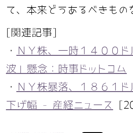
て、本来どうあるべきもの
[関連記事]
・
ＮＹ株、一時１４００ド
波」懸念：時事ドットコム
[
・
ＮＹ株暴落、１８６１ド
下げ幅 - 産経ニュース
[20