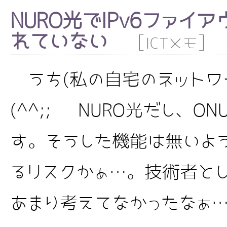
NURO光でIPv6ファイ
れていない
[
]
ICTメモ
うち(私の自宅のネットワ
(^^;; NURO光だし、ONU
す。そうした機能は無いよう
るリスクかぁ…。技術者と
あまり考えてなかったなぁ…。 