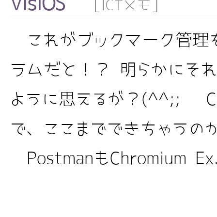
VisiOS
[
]
ICTメモ
これがブックマーク管理
ラムだと！？ 明らかにそ
ように思えるが？(^^;; Chro
で、ここまでできちゃうの
PostmanもChromium Ex.