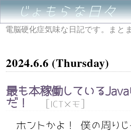
じょもらな日々
電脳硬化症気味な日記です。まと
2024.6.6 (Thursday)
最も本稼働しているJav
だ！
[
]
ICTメモ
ホントかよ！ 僕の周りじゃ