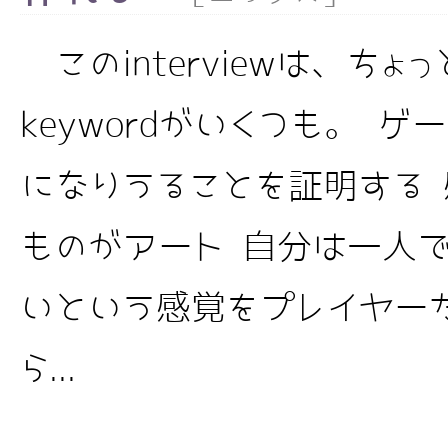
このinterviewは、ち
keywordがいくつも。 
になりうることを証明する
ものがアート 自分は一人
いという感覚をプレイヤー
ら...