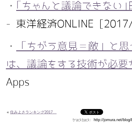
・
｢ちゃんと議論できない
- 東洋経済ONLINE [2017/
・
「ちがう意見＝敵」と思
は、議論をする技術が必要
Apps
«
住みよさランキング2017…
trackback: