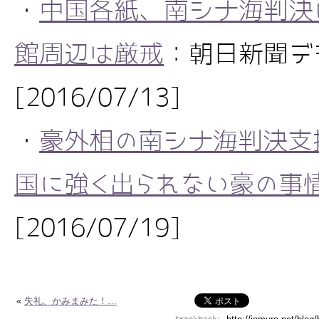
・
中国各紙、南シナ海判決
館周辺は厳戒
：朝日新聞デ
[2016/07/13]
・
豪外相の南シナ海判決支
国に強く出られない豪の事情
[2016/07/19]
«
失礼、かみまみた！…