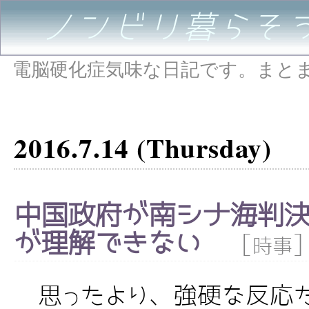
ノンビリ暮らそ
電脳硬化症気味な日記です。まと
2016.7.14 (Thursday)
中国政府が南シナ海判決
が理解できない
[
]
時事
思ったより、強硬な反応だ