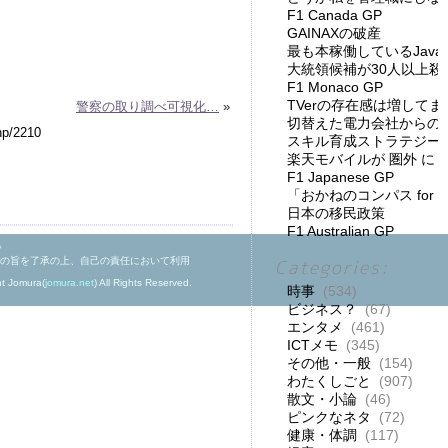
F1 Canada GP
GAINAXの破産
最も本稼働しているJav
大統領候補が30人以上殺
F1 Monaco GP
TVerの存在感は増してま
警察の取り調べ可視化…
»
切替えた電力会社からの
スキル育成ストラテジー
楽天モバイルが 圏外 に
F1 Japanese GP
「おかねのコンパス for
日本の移民政策
F1 Australian GP
。
の旨を了承の上、自己の責任において利用
Categories:
ht Jomura(
jomura.net
) All Rights Reserved.
時事
(534)
ビジネス？
(67)
エンタメ
(461)
ICTメモ
(345)
その他・一般
(154)
わたくしごと
(907)
散文・小論
(46)
ピンクなネタ
(72)
健康・体調
(117)