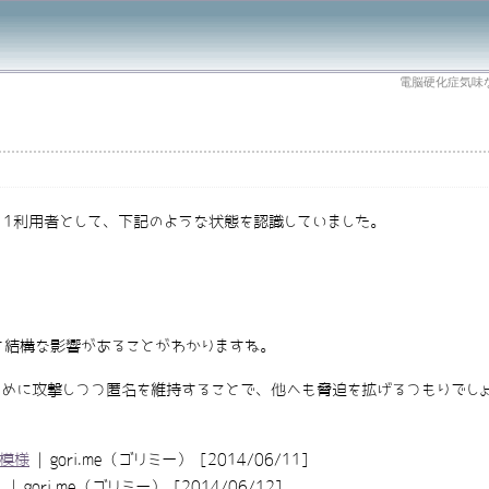
電脳硬化症気味
1利用者として、下記のような状態を認識していました。
nすると結構な影響があることがわかりますね。
めに攻撃しつつ匿名を維持することで、他へも脅迫を拡げるつもりでし
る模様
| gori.me（ゴリミー） [2014/06/11]
し
| gori.me（ゴリミー） [2014/06/12]