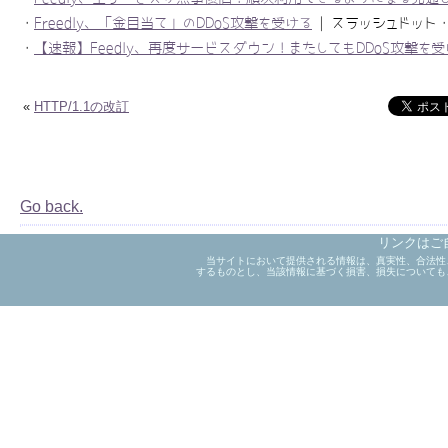
・
Freedly、「金目当て」のDDoS攻撃を受ける
| スラッシュドット・ジ
・
【速報】Feedly、再度サービスダウン！またしてもDDoS攻撃を
«
HTTP/1.1の改訂
Go back.
リンクはご
当サイトにおいて提供される情報は、真実性、合法性
するものとし、当該情報に基づく損害、損失についても