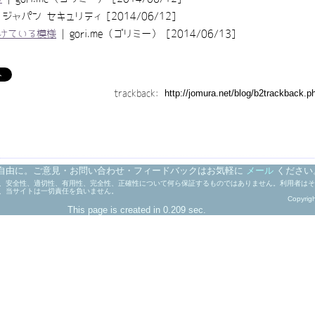
ャパン セキュリティ [2014/06/12]
受けている模様
| gori.me（ゴリミー） [2014/06/13]
trackback:
自由に。ご意見・お問い合わせ・フィードバックはお気軽に
メール
ください
、安全性、適切性、有用性、完全性、正確性について何ら保証するものではありません。利用者はそ
、当サイトは一切責任を負いません。
Copyrig
This page is created in 0.209 sec.