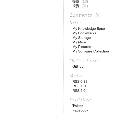
提案
(13)
投資
(31)
Contents in
Site:
My Knowledge Base
My Bookmarks
My Storage
My Music
My Pictures
My Software Collection
Outer Links:
GitHub
Meta:
RSS 0.92
RDF 1.0
RSS 2.0
Profiles:
Twitter
Facebook