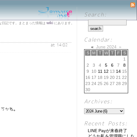
Search:
wiki
な日記です。まとまった情報は
にあります。
Calendar:
at 14:02
«
June 2024
»
S
M
T
W
T
F
S
1
2
3
4
5
6
7
8
9
10
11
12
13
14
15
16
17
18
19
20
21
22
23
24
25
26
27
28
29
30
Archives:
ょうかね。
Recent Posts:
LINE Payが来春終了
どうか私を管理職にしな