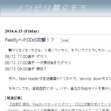
ノンビリ暮らそう
2014.6.13 (Friday)
FeedlyへのDDoS攻撃！？
[
]
時事
繋がらなくなったなぁ、と思っていたら、そういうことでしたか…。
06/12 17:00過ぎ ダウン
06/12 21:00過ぎ 一次復旧後またダウン
06/13 09:00過ぎ 復旧？
今や、feed readerは生活基盤の1つなので、service dow
それにしても、金銭目的とは…。いや、著名なWebサイトを見せし
[関連記事]
・
【速報】現在、Feedlyがサービスダウン！DDoS攻撃を受けてい
・
Feedly、全サービスが無事復旧！順次利用できるようになる見通