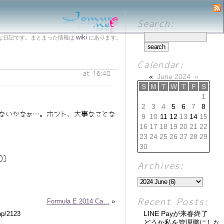
Search:
wiki
な日記です。まとまった情報は
にあります。
Calendar:
at 16:48
«
June 2024
»
S
M
T
W
T
F
S
1
2
3
4
5
6
7
8
ないかなぁ…。ホント、大事なことな
9
10
11
12
13
14
15
16
17
18
19
20
21
22
23
24
25
26
27
28
29
30
0]
Archives:
Formula E 2014 Ca…
»
Recent Posts:
LINE Payが来春終了
どうか私を管理職にしな