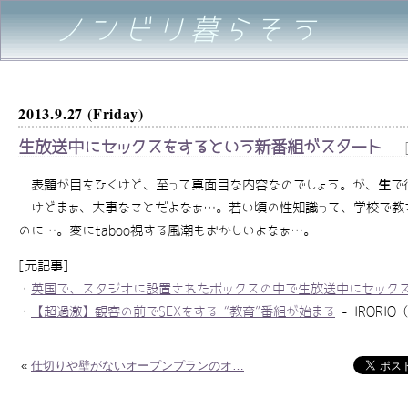
ノンビリ暮らそう
2013.9.27 (Friday)
生放送中にセックスをするという新番組がスタート
表題が目をひくけど、至って真面目な内容なのでしょう。が、
生
で
けどまぁ、大事なことだよなぁ…。若い頃の性知識って、学校で教
のに…。変にtaboo視する風潮もおかしいよなぁ…。
[元記事]
・
英国で、スタジオに設置されたボックスの中で生放送中にセックスを
・
【超過激】観客の前でSEXをする “教育”番組が始まる
- IRORIO
«
仕切りや壁がないオープンプランのオ…