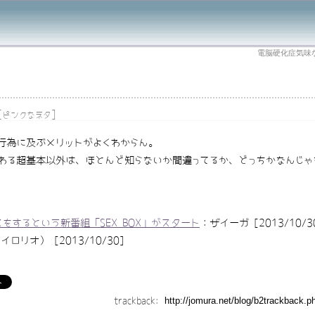
電脳硬化症気味
[
]
ピンクなネタ
行為に及ぶメリットがよくわからん。
わる超基本以外は、ほとんど知らないか間違ってるか、どっちかなんじゃ
するという新番組「SEX BOX」がスタート
：ザイーガ [2013/10/3
（イロリオ） [2013/10/30]
trackback: