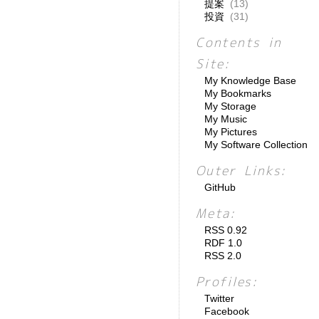
提案
(13)
投資
(31)
Contents in
Site:
My Knowledge Base
My Bookmarks
My Storage
My Music
My Pictures
My Software Collection
Outer Links:
GitHub
Meta:
RSS 0.92
RDF 1.0
RSS 2.0
Profiles:
Twitter
Facebook