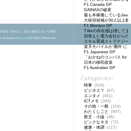
F1 Canada GP
GAINAXの破産
最も本稼働しているJav
大統領候補が30人以上殺
F1 Monaco GP
。
TVerの存在感は増してま
の旨を了承の上、自己の責任において利用
切替えた電力会社からの
ht Jomura(
jomura.net
) All Rights Reserved.
スキル育成ストラテジー
楽天モバイルが 圏外 に
F1 Japanese GP
「おかねのコンパス for
日本の移民政策
F1 Australian GP
Categories:
時事
(534)
ビジネス？
(67)
エンタメ
(461)
ICTメモ
(345)
その他・一般
(154)
わたくしごと
(907)
散文・小論
(46)
ピンクなネタ
(72)
健康・体調
(117)