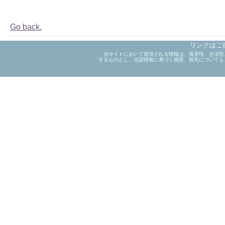
Go back.
リンクはご
当サイトにおいて提供される情報は、真実性、合法性
するものとし、当該情報に基づく損害、損失についても