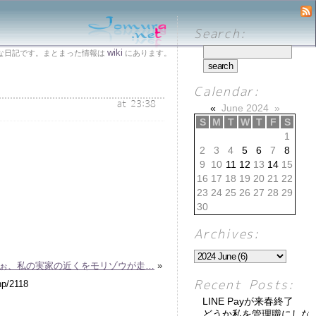
Search:
wiki
な日記です。まとまった情報は
にあります。
Calendar:
at 23:38
«
June 2024
»
S
M
T
W
T
F
S
1
2
3
4
5
6
7
8
9
10
11
12
13
14
15
16
17
18
19
20
21
22
23
24
25
26
27
28
29
30
Archives:
ぉ、私の実家の近くをモリゾウが走…
»
Recent Posts:
LINE Payが来春終了
どうか私を管理職にしな