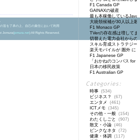
F1 Canada GP
GAINAXの破産
最も本稼働しているJav
。
大統領候補が30人以上殺
の旨を了承の上、自己の責任において利用
F1 Monaco GP
TVerの存在感は増してま
ht Jomura(
jomura.net
) All Rights Reserved.
切替えた電力会社からの
スキル育成ストラテジー
楽天モバイルが 圏外 に
F1 Japanese GP
「おかねのコンパス for
日本の移民政策
F1 Australian GP
Categories:
時事
(534)
ビジネス？
(67)
エンタメ
(461)
ICTメモ
(345)
その他・一般
(154)
わたくしごと
(907)
散文・小論
(46)
ピンクなネタ
(72)
健康・体調
(117)