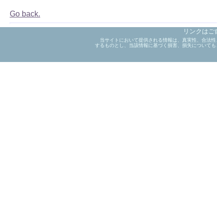
Go back.
リンクはご
当サイトにおいて提供される情報は、真実性、合法性
するものとし、当該情報に基づく損害、損失についても