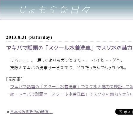
じょもらな日々
2013.8.31 (Saturday)
アキバで話題の「スクール水着洗車」でスク水の魅力
うわ。。。。 思ったよりもガンときた…。 イイね……(^^;;
実際のアキバの洗車サービスでは、どうだったんでしょうかね。
[元記事]
・
アキバで話題の「スクール水着洗車」でスク水の魅力を検証して
・
続・アキバで話題の「スクール水着洗車」でスク水の魅力をさら
«
日本式政党政治の硬直…