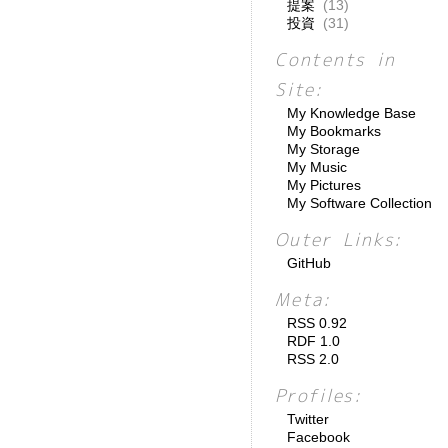
提案
(13)
投資
(31)
Contents in
Site:
My Knowledge Base
My Bookmarks
My Storage
My Music
My Pictures
My Software Collection
Outer Links:
GitHub
Meta:
RSS 0.92
RDF 1.0
RSS 2.0
Profiles:
Twitter
Facebook