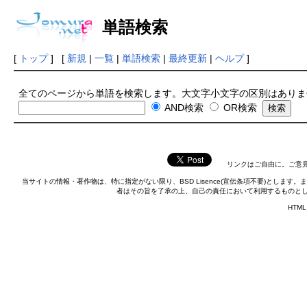
単語検索
[
トップ
] [
新規
|
一覧
|
単語検索
|
最終更新
|
ヘルプ
]
全てのページから単語を検索します。大文字小文字の区別はありま
AND検索
OR検索
リンクはご自由に。ご意見
当サイトの情報・著作物は、特に指定がない限り、BSD Lisence(宣伝条項不要)としま
者はその旨を了承の上、自己の責任において利用するものと
HTML 